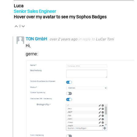
Luca
Senior Sales Engineer
Hover over my avatar to see my Sophos Badges
0
Vote Up
Vote Down
TON GmbH
over 2 years ago
in reply to
LuCar Toni
Hi,
gerne: