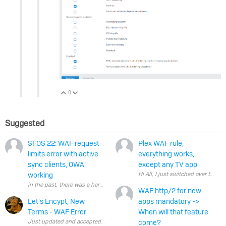
0
Vote Up
Vote Down
Suggested
SFOS 22: WAF request
Plex WAF rule,
limits error with active
everything works,
sync clients, OWA
except any TV app
working
WAF http/2 for new
Let's Encypt, New
apps mandatory ->
Terms - WAF Error
When will that feature
come?