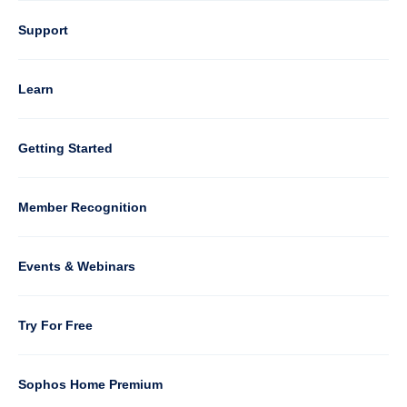
Column
Support
4
Learn
Column
Getting Started
5
Member Recognition
Events & Webinars
Column
Try For Free
6
Sophos Home Premium