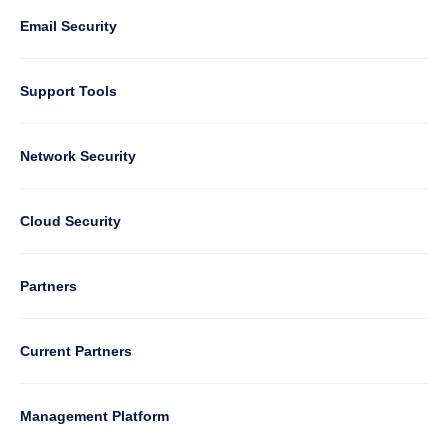
1
Email Security
Support Tools
Column
Network Security
2
Cloud Security
Column
Partners
3
Current Partners
Management Platform