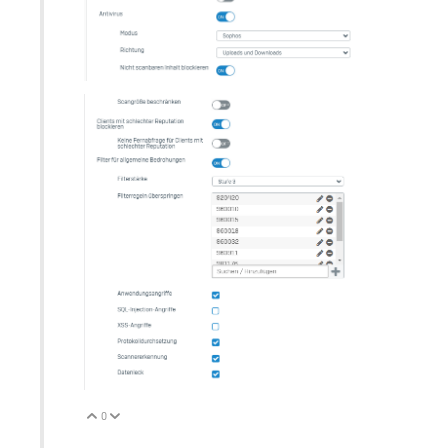
0
Vote Up
Vote Down