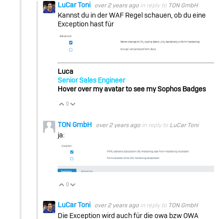
LuCar Toni
over 2 years ago
in reply to
TON GmbH
Kannst du in der WAF Regel schauen, ob du eine
Exception hast für
Luca
Senior Sales Engineer
Hover over my avatar to see my Sophos Badges
0
Vote Up
Vote Down
TON GmbH
over 2 years ago
in reply to
LuCar Toni
ja:
0
Vote Up
Vote Down
LuCar Toni
over 2 years ago
in reply to
TON GmbH
Die Exception wird auch für die owa bzw OWA