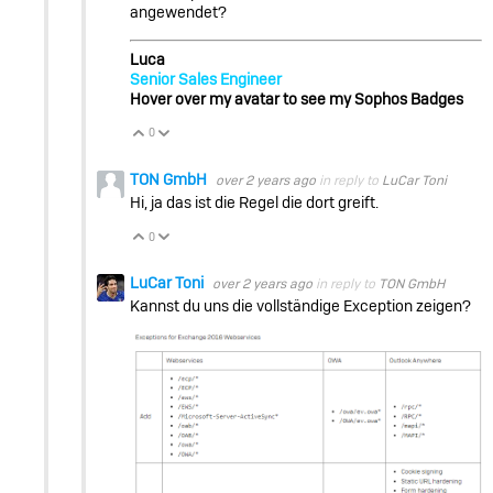
angewendet?
Luca
Senior Sales Engineer
Hover over my avatar to see my Sophos Badges
0
Vote Up
Vote Down
TON GmbH
over 2 years ago
in reply to
LuCar Toni
Hi, ja das ist die Regel die dort greift.
0
Vote Up
Vote Down
LuCar Toni
over 2 years ago
in reply to
TON GmbH
Kannst du uns die vollständige Exception zeigen?