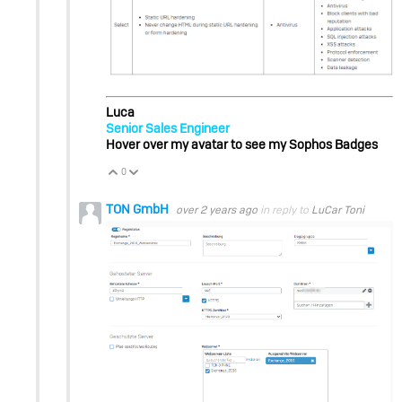
Luca
Senior Sales Engineer
Hover over my avatar to see my Sophos Badges
0
Vote Up
Vote Down
TON GmbH
over 2 years ago
in reply to
LuCar Toni