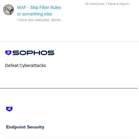
Hi everyone, I have 
WAF - Skip Filter Rules
or something else
Defeat Cyberattacks
Footer
-
Default
Column
Endpoint Security