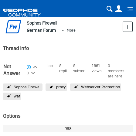
Sear
Us
Sophos Firewall
German Forum
More
Thread Info
Not
Login to vote on this thread
Locked
8
9
1961
0
View Voters
replies
subscribers
views
members
Login to vote on this thread
Answered
0
are here
Sophos Firewall
proxy
Webserver Protection
waf
Options
RSS